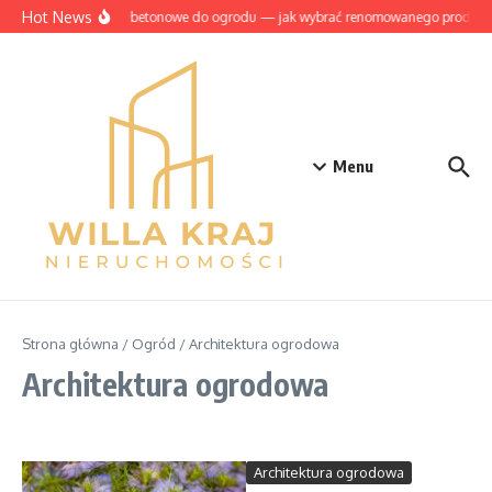
Przejdź do treści
Hot News
Szamba betonowe do ogrodu — jak wybrać renomowanego produce
Menu
Strona główna
/
Ogród
/
Architektura ogrodowa
Architektura ogrodowa
Architektura ogrodowa