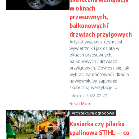
w oknach
przesuwnych,
balkonowych i
drzwiach przylgowych
Artykuł wyjaśnia, czym jest
wywietrznik i jak działa w
oknach przesuwnych,
balkonowych i drzwiach
przylgowych. Dowiesz się, jak
wybrać, zamontować i dbać o
nawiewnik, by zapewnić
skuteczną wentylację ...
admin
2026-07-27
Read More
Architektura ogrodowa
Kosiarka czy pilarka
spalinowa STIHL — co