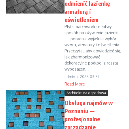
odmienić łazienkę
armaturą i
oświetleniem
Płytki patchwork to łatwy
sposób na ożywienie łazienki
— poradnik wyjaśnia wybór
wzoru, armatury i oświetlenia.
Przeczytaj, aby dowiedzieć się,
jak zharmonizować
dekoracyjne podłogi z resztą
wyposażen...
admin
2026-05-31
Read More
Architektura ogrodowa
Obsługa najmów w
Poznaniu —
profesjonalne
zarządzanie