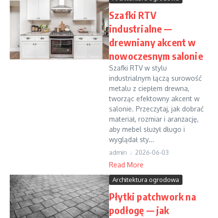
Szafki RTV
industrialne —
drewniany akcent w
nowoczesnym salonie
Szafki RTV w stylu
industrialnym łączą surowość
metalu z ciepłem drewna,
tworząc efektowny akcent w
salonie. Przeczytaj, jak dobrać
materiał, rozmiar i aranżację,
aby mebel służył długo i
wyglądał sty...
admin
2026-06-03
Read More
Architektura ogrodowa
Płytki patchwork na
podłogę — jak