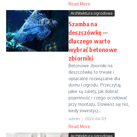
Read More
Architektura ogrodowa
Szamba na
deszczówkę —
dlaczego warto
wybrać betonowe
zbiorniki
Betonowe zbiorniki na
deszczówkę to trwałe i
opłacalne rozwiązanie dla
domu i ogrodu. Przeczytaj,
jakie są zalety, jak dobrać
pojemność i czego oczekiwać
przy montażu. Dowiesz się też,
kiedy inwestycj...
admin
2026-06-05
Read More
Architektura ogrodowa