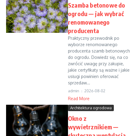
Szamba betonowe do
ogrodu — jak wybrać
renomowanego
producenta
Praktyczny przewodnik po
wyborze renomowanego
producenta szamb betonowych
do ogrodu. Dowiedz się, na co
zwrócić uwagę przy zakupie,
jakie certyfikaty są ważne i jakie
usługi powinien oferować
sprzedaw...
admin
2026-08-02
Read More
Architektura ogrodowa
Okno z
wywietrznikiem —
skuteczna wentylacja