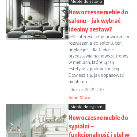
Meble do salonu
Nowoczesne meble do
salonu – jak wybrać
idealny zestaw?
Jeśli interesują Cię nowoczesne
rozwiązania do salonu, ten
artykuł jest dla Ciebie –
przedstawia najnowsze trendy
w meblach, które łączą
estetykę z praktycznością.
Dowiesz się, jak dopasować
meble do ...
admin
2025-12-03
Read More
Meble do sypialni
Nowoczesne meble do
sypialni –
funkcjonalność i styl w