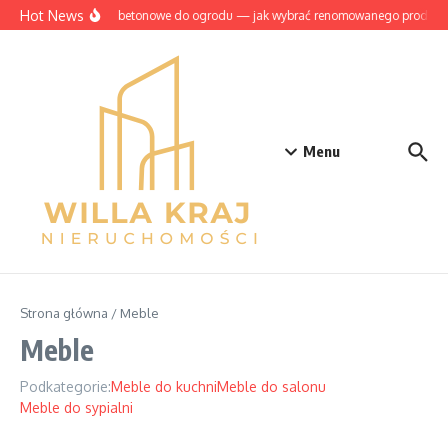
Przejdź do treści
Hot News
Szamba betonowe do ogrodu — jak wybrać renomowanego producen
Menu
Strona główna
/
Meble
Meble
Podkategorie:
Meble do kuchni
Meble do salonu
Meble do sypialni