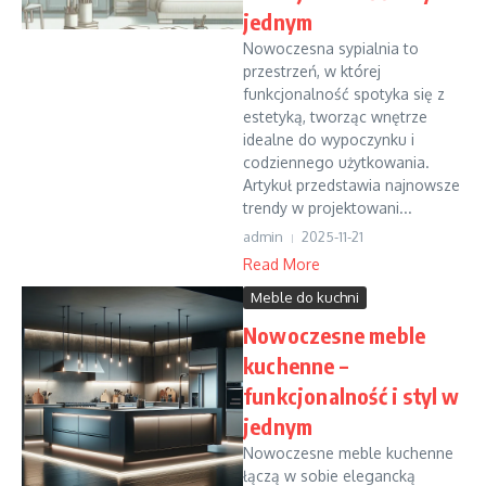
jednym
Nowoczesna sypialnia to
przestrzeń, w której
funkcjonalność spotyka się z
estetyką, tworząc wnętrze
idealne do wypoczynku i
codziennego użytkowania.
Artykuł przedstawia najnowsze
trendy w projektowani...
admin
2025-11-21
Read More
Meble do kuchni
Nowoczesne meble
kuchenne –
funkcjonalność i styl w
jednym
Nowoczesne meble kuchenne
łączą w sobie elegancką