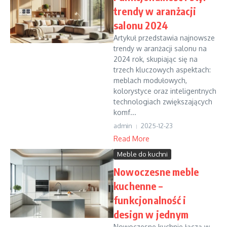
trendy w aranżacji
salonu 2024
Artykuł przedstawia najnowsze
trendy w aranżacji salonu na
2024 rok, skupiając się na
trzech kluczowych aspektach:
meblach modułowych,
kolorystyce oraz inteligentnych
technologiach zwiększających
komf...
admin
2025-12-23
Read More
Meble do kuchni
Nowoczesne meble
kuchenne –
funkcjonalność i
design w jednym
Nowoczesne kuchnie łączą w