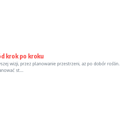
ód krok po kroku
j wizji, przez planowanie przestrzeni, aż po dobór roślin.
anować st...