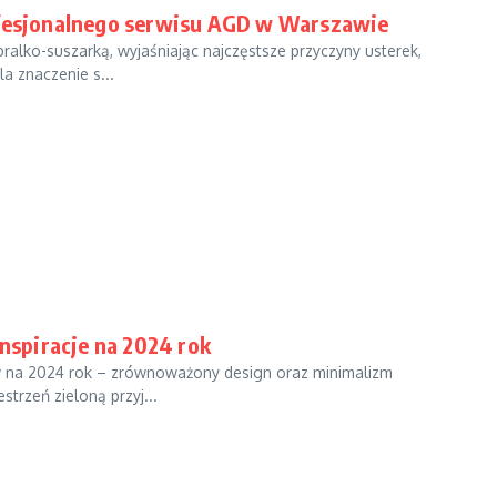
rofesjonalnego serwisu AGD w Warszawie
alko-suszarką, wyjaśniając najczęstsze przyczyny usterek,
a znaczenie s...
spiracje na 2024 rok
w na 2024 rok – zrównoważony design oraz minimalizm
strzeń zieloną przyj...