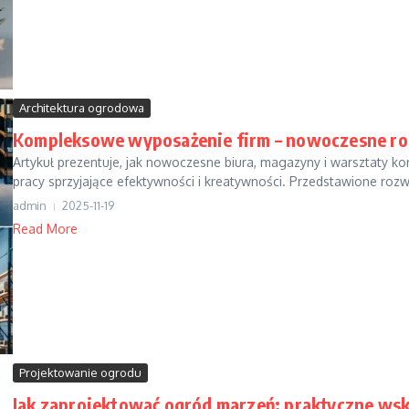
Architektura ogrodowa
Kompleksowe wyposażenie firm – nowoczesne ro
Artykuł prezentuje, jak nowoczesne biura, magazyny i warsztaty ko
pracy sprzyjające efektywności i kreatywności. Przedstawione rozwi
admin
2025-11-19
Read More
Projektowanie ogrodu
Jak zaprojektować ogród marzeń: praktyczne ws