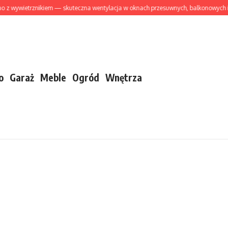
wietrznikiem — skuteczna wentylacja w oknach przesuwnych, balkonowych i drzwi
o
Garaż
Meble
Ogród
Wnętrza