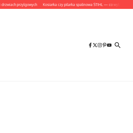
ach przylgowych
Kosiarka czy pilarka spalinowa STIHL — co wybrać do ogrodu