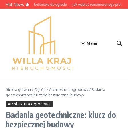
Przejdź do treści
Hot News
Szamba betonowe do ogrodu — jak wybrać renomowanego produce
Menu
Strona główna
/
Ogród
/
Architektura ogrodowa
/
Badania
geotechniczne: klucz do bezpiecznej budowy
Architektura ogrodowa
Badania geotechniczne: klucz do
bezpiecznej budowy