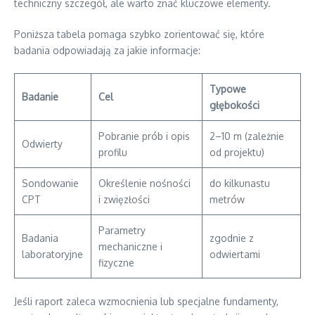
techniczny szczegół, ale warto znać kluczowe elementy.
Poniższa tabela pomaga szybko zorientować się, które
badania odpowiadają za jakie informacje:
Typowe
Badanie
Cel
głębokości
Pobranie prób i opis
2–10 m (zależnie
Odwierty
profilu
od projektu)
Sondowanie
Określenie nośności
do kilkunastu
CPT
i zwięzłości
metrów
Parametry
Badania
zgodnie z
mechaniczne i
laboratoryjne
odwiertami
fizyczne
Jeśli raport zaleca wzmocnienia lub specjalne fundamenty,