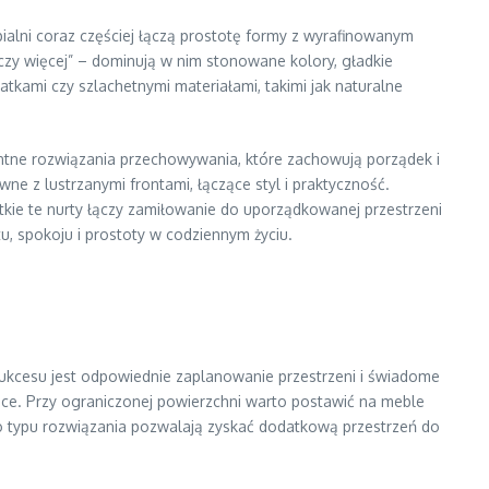
alni coraz częściej łączą prostotę formy z wyrafinowanym
naczy więcej” – dominują w nim stonowane kolory, gładkie
kami czy szlachetnymi materiałami, takimi jak naturalne
gentne rozwiązania przechowywania, które zachowują porządek i
e z lustrzanymi frontami, łączące styl i praktyczność.
stkie te nurty łączy zamiłowanie do uporządkowanej przestrzeni
, spokoju i prostoty w codziennym życiu.
ukcesu jest odpowiednie zaplanowanie przestrzeni i świadome
jsce. Przy ograniczonej powierzchni warto postawić na meble
go typu rozwiązania pozwalają zyskać dodatkową przestrzeń do