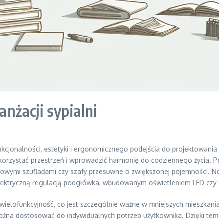
nżacji sypialni
nkcjonalności, estetyki i ergonomicznego podejścia do projektowania
orzystać przestrzeń i wprowadzić harmonię do codziennego życia. Pr
atkowymi szufladami czy szafy przesuwne o zwiększonej pojemności. N
z elektryczną regulacją podgłówka, wbudowanym oświetleniem LED czy
elofunkcyjność, co jest szczególnie ważne w mniejszych mieszkaniach
a dostosować do indywidualnych potrzeb użytkownika. Dzięki temu n