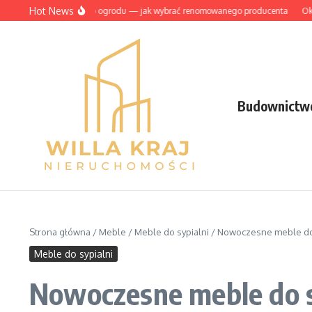
Przejdź do treści
Hot News
amba betonowe do ogrodu — jak wybrać renomowanego producenta
Okno z w
Budownictw
Strona główna
/
Meble
/
Meble do sypialni
/
Nowoczesne meble do s
Meble do sypialni
Nowoczesne meble do sy