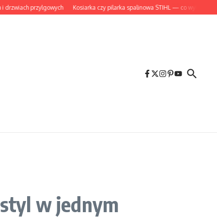
wiach przylgowych
Kosiarka czy pilarka spalinowa STIHL — co wybrać do ogrod
 styl w jednym