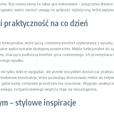
w. Styl nowoczesny to także gra materiałami – połączenia drewna z
ypialni, warto zwrócić uwagę na spójność stylistyczną, która wpływa 
i praktyczność na co dzień
 funkcjonalne, które łączą codzienny komfort użytkowania z wysoką e
lne wykorzystanie dostępnej powierzchni. Meble funkcjonalne do sypia
i, znacząco podnoszą komfort życia codziennego. Ich przemyślana ko
ernego wysiłku.
e tylko dobrze wyglądać, ale przede wszystkim dostarczać praktyczn
 modułowe konstrukcje, które pozwalają dostosować meble do indywi
, gdzie każdy centymetr przestrzeni ma znaczenie. Wygoda i praktyc
towego, zorganizowanego wnętrza staje się niezastąpiona.
ym – stylowe inspiracje