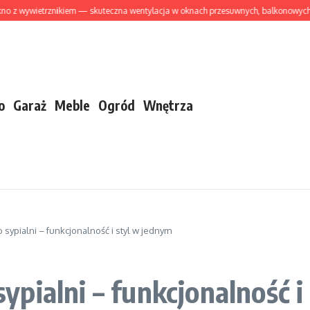
ywietrznikiem — skuteczna wentylacja w oknach przesuwnych, balkonowych i drz
o
Garaż
Meble
Ogród
Wnętrza
ypialni – funkcjonalność i styl w jednym
pialni – funkcjonalność i