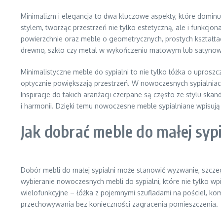
Minimalizm i elegancja to dwa kluczowe aspekty, które domin
stylem, tworząc przestrzeń nie tylko estetyczną, ale i funkcjo
powierzchnie oraz meble o geometrycznych, prostych kształtac
drewno, szkło czy metal w wykończeniu matowym lub satynow
Minimalistyczne meble do sypialni to nie tylko łóżka o uprosz
optycznie powiększają przestrzeń. W nowoczesnych sypialniach
Inspiracje do takich aranżacji czerpane są często ze stylu sk
i harmonii. Dzięki temu nowoczesne meble sypialniane wpisują
Jak dobrać meble do małej sypi
Dobór mebli do małej sypialni może stanowić wyzwanie, szcze
wybieranie nowoczesnych mebli do sypialni, które nie tylko wp
wielofunkcyjne – łóżka z pojemnymi szufladami na pościel, ko
przechowywania bez konieczności zagracenia pomieszczenia.