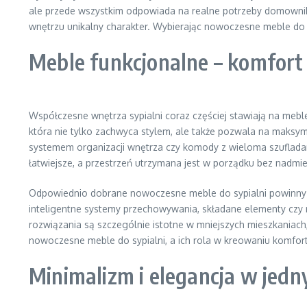
ale przede wszystkim odpowiada na realne potrzeby domownikó
wnętrzu unikalny charakter. Wybierając nowoczesne meble do s
Meble funkcjonalne – komfort 
Współczesne wnętrza sypialni coraz częściej stawiają na meble
która nie tylko zachwyca stylem, ale także pozwala na maksyma
systemem organizacji wnętrza czy komody z wieloma szufladam
łatwiejsze, a przestrzeń utrzymana jest w porządku bez nadmi
Odpowiednio dobrane nowoczesne meble do sypialni powinny ni
inteligentne systemy przechowywania, składane elementy czy
rozwiązania są szczególnie istotne w mniejszych mieszkaniach
nowoczesne meble do sypialni, a ich rola w kreowaniu komfor
Minimalizm i elegancja w jedn