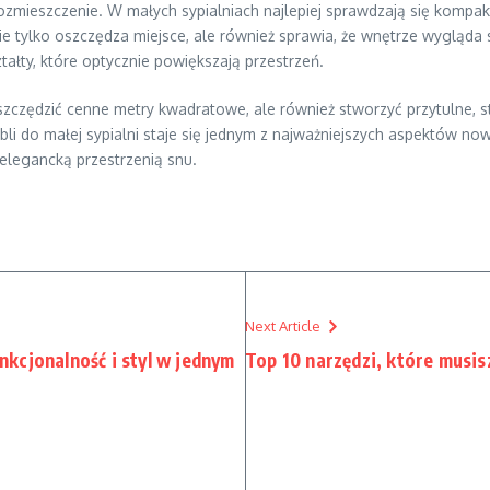
rozmieszczenie. W małych sypialniach najlepiej sprawdzają się komp
nie tylko oszczędza miejsce, ale również sprawia, że wnętrze wygląd
ztałty, które optycznie powiększają przestrzeń.
czędzić cenne metry kwadratowe, ale również stworzyć przytulne, st
ebli do małej sypialni staje się jednym z najważniejszych aspektów
elegancką przestrzenią snu.
Next Article
kcjonalność i styl w jednym
Top 10 narzędzi, które musi