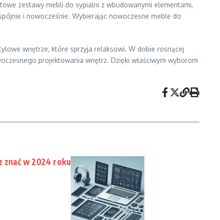
aktowe zestawy mebli do sypialni z wbudowanymi elementami,
a spójnie i nowocześnie. Wybierając nowoczesne meble do
ylowe wnętrze, które sprzyja relaksowi. W dobie rosnącej
 nowoczesnego projektowania wnętrz. Dzięki właściwym wyborom
sz znać w 2024 roku