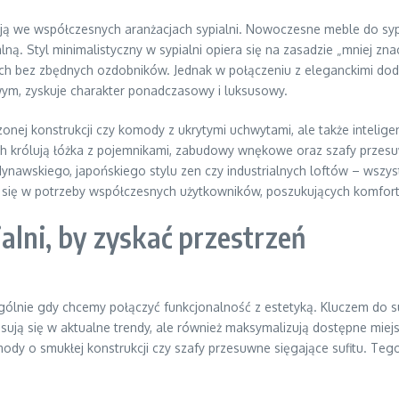
ują we współczesnych aranżacjach sypialni. Nowoczesne meble do sypi
nalną. Styl minimalistyczny w sypialni opiera się na zasadzie „mniej z
h bez zbędnych ozdobników. Jednak w połączeniu z eleganckimi dodat
ym, zyskuje charakter ponadczasowy i luksusowy.
czonej konstrukcji czy komody z ukrytymi uchwytami, ale także inteli
 królują łóżka z pojemnikami, zabudowy wnękowe oraz szafy przesuwn
andynawskiego, japońskiego stylu zen czy industrialnych loftów – wszy
 się w potrzeby współczesnych użytkowników, poszukujących komfortu
alni, by zyskać przestrzeń
gólnie gdy chcemy połączyć funkcjonalność z estetyką. Kluczem do s
isują się w aktualne trendy, ale również maksymalizują dostępne mie
mody o smukłej konstrukcji czy szafy przesuwne sięgające sufitu. Te