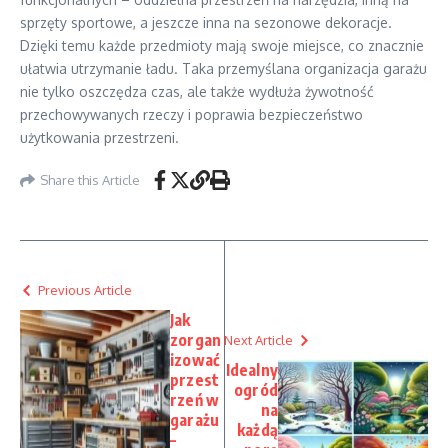
sprzęty sportowe, a jeszcze inna na sezonowe dekoracje.
Dzięki temu każde przedmioty mają swoje miejsce, co znacznie
ułatwia utrzymanie ładu. Taka przemyślana organizacja garażu
nie tylko oszczędza czas, ale także wydłuża żywotność
przechowywanych rzeczy i poprawia bezpieczeństwo
użytkowania przestrzeni.
Share this Article
Previous Article
Jak
zorgan
Next Article
izować
Idealny
przest
ogród
rzeń w
na
garażu
każdą
–