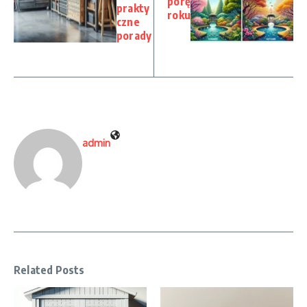
porę
prakty
roku
czne
porady
admin
Related Posts