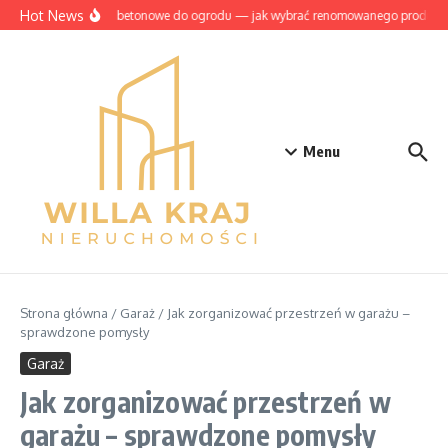
Przejdź do treści
Hot News
Szamba betonowe do ogrodu — jak wybrać renomowanego producen
Menu
Strona główna
/
Garaż
/
Jak zorganizować przestrzeń w garażu –
sprawdzone pomysły
Garaż
Jak zorganizować przestrzeń w
garażu – sprawdzone pomysły