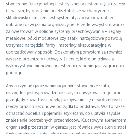
stworzenie funkcjonalnej i estetycznej przestrzeni. Jeśli zależy
Ci na tym, by garaż nie przekształcił się w chaotyczne
składowisko, kluczem jest systematyczność oraz dobrze
dobrane rozwiązania organizacyjne. Przede wszystkim warto
zainwestować w solidne systemy przechowywania – regały
metalowe, półki modułowe czy szafki narzędziowe pozwolą
utrzymać narzędzia, farby i materiały eksploatacyjne w
uporządkowany sposób. Doskonałym pomysłem są również
wiszące organizery i uchwyty ścienne, które umożliwiają
wykorzystanie pionowej przestrzeni i zapobiegają zagraceniu
podłogi.
Aby utrzymać garaż w nienagannym stanie przez lata,
niezbędne jest wprowadzenie stałych nawyków – regularne
przeglądy zawartości półek, pozbywanie się niepotrzebnych
rzeczy oraz co sezonowe porządki to podstawa. Warto także
oznaczać pudełka i pojemniki etykietami, co ułatwia szybkie
znalezienie potrzebnych przedmiotów. Kluczowym elementem
organizacji przestrzeni w garażu jest również wydzielenie stref
funkcjonalnych – oddzielna przestrzeń na narzędzia, inną na