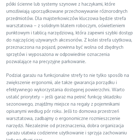
półki ścienne lub systemy szynowe z haczykami, które
umożliwiają uporządkowane przechowywanie różnorodnych
przedmiotów. Dla majsterkowiczów kluczowa będzie strefa
warsztatowa – z solidnym blatem roboczym, oświetleniem
punktowym i tablicą narzędziową, która zapewni szybki dostęp
do najczęściej używanych akcesoriów. Z kolei strefa użytkowa,
przeznaczona na pojazd, powinna być wolna od zbędnych
sprzętów i wyposażona w odpowiednie oznaczenia
pozwalające na precyzyjne parkowanie.
Podział garażu na funkcjonalne strefy to nie tylko sposób na
zwiększenie ergonomii, ale także gwarancja porządku i
efektywnego wykorzystania dostępnej powierzchni. Warto
ustalić priorytety – jeśli garaż ma pełnić funkcję składziku
sezonowego, znajdźmy miejsce na regały z pojemnikami
opisanymi według pór roku. Jeśli to domowa przestrzeń
warsztatowa, zadbajmy o ergonomiczne rozmieszczenie
narzędzi. Niezależnie od przeznaczenia, dobra organizacja
garażu ułatwia codzienne użytkowanie i sprzyja zachowaniu
ładu na długi czas.