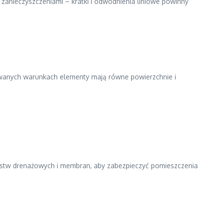
anieczyszczeniami – kratki i odwodnienia liniowe powinny
owanych warunkach elementy mają równe powierzchnie i
rstw drenażowych i membran, aby zabezpieczyć pomieszczenia