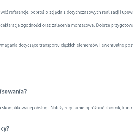
ź referencje, poproś o zdjęcia z dotychczasowych realizacji i upewni
, deklaracje zgodności oraz zalecenia montażowe. Dobrze przygotow
ymagania dotyczące transportu ciężkich elementów i ewentualne poz
isowania?
omplikowanej obsługi. Należy regularnie opróżniać zbiornik, kont
icy?