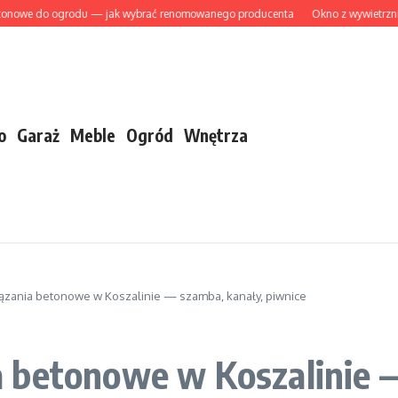
o ogrodu — jak wybrać renomowanego producenta
Okno z wywietrznikiem — 
o
Garaż
Meble
Ogród
Wnętrza
zania betonowe w Koszalinie — szamba, kanały, piwnice
 betonowe w Koszalinie —