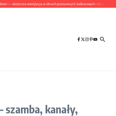
skuteczna wentylacja w oknach przesuwnych, balkonowych i drzwiach przylgowych
 szamba, kanały,