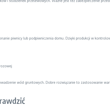
 i studzienek przelewowych. Ważne jest też zabezpieczenie przed z
anie piwnicy lub podpiwniczenia domu. Dzięki produkcji w kontrol
rozowej
prowadzenie wód gruntowych. Dobre rozwiązanie to zastosowanie wa
rawdzić