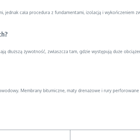
jednak cała procedura z fundamentami, izolacją i wykończeniem zwykl
ch?
ją dłuższą żywotność, zwłaszcza tam, gdzie występują duże obciążen
 obwodowy. Membrany bitumiczne, maty drenażowe i rury perforowan