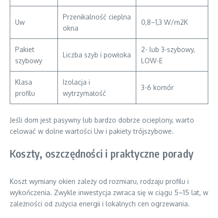
Przenikalność cieplna
Uw
0,8–1,3 W/m2K
okna
Pakiet
2- lub 3-szybowy,
Liczba szyb i powłoka
szybowy
LOW-E
Klasa
Izolacja i
3-6 komór
profilu
wytrzymałość
Jeśli dom jest pasywny lub bardzo dobrze ocieplony, warto
celować w dolne wartości Uw i pakiety trójszybowe.
Koszty, oszczędności i praktyczne porady
Koszt wymiany okien zależy od rozmiaru, rodzaju profilu i
wykończenia. Zwykle inwestycja zwraca się w ciągu 5–15 lat, w
zależności od zużycia energii i lokalnych cen ogrzewania.