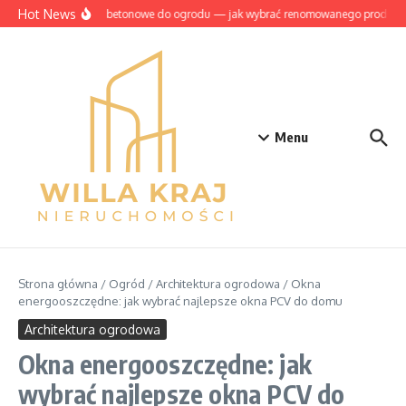
Przejdź do treści
Hot News
Szamba betonowe do ogrodu — jak wybrać renomowanego producen
Menu
Strona główna
/
Ogród
/
Architektura ogrodowa
/
Okna
energooszczędne: jak wybrać najlepsze okna PCV do domu
Architektura ogrodowa
Okna energooszczędne: jak
wybrać najlepsze okna PCV do