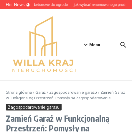
Przejdź do treści
Hot News
Szamba betonowe do ogrodu — jak wybrać renomowanego producen
Menu
Strona główna
/
Garaż
/
Zagospodarowanie garażu
/
Zamień Garaż
w Funkcjonalną Przestrzeń: Pomysły na Zagospodarowanie
Zagospodarowanie garażu
Zamień Garaż w Funkcjonalną
Przestrzeń: Pomysły na